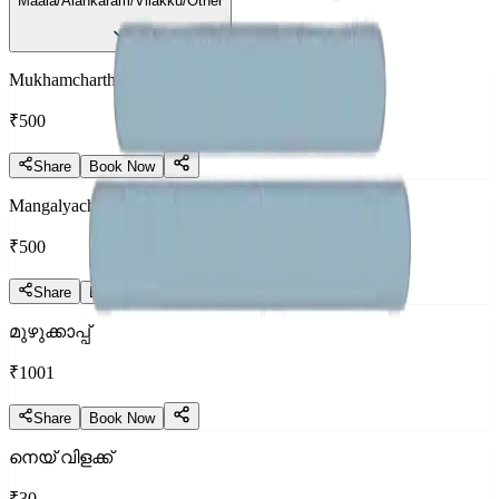
Maala/Alankaram/Vilakku/Other
Mukhamcharth
₹500
Share
Book Now
Mangalyacharth
₹500
Share
Book Now
മുഴുക്കാപ്പ്
₹1001
Share
Book Now
നെയ്‌ വിളക്ക്
₹30