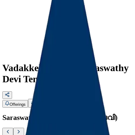
Vadakkekara Sree Saraswathy
Devi Temple
Offerings
About
Open in Maps
Saraswathy Devi (സരസ്വതി ദേവി)