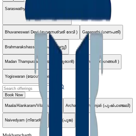
Saraswathy Devi (സരസ്വതി ദേവി)
Main Deity
Bhuvaneswari Devi (ഭുവനേശ്വരി ദേവി )
Ganapathi (ഗണപതി)
Brahmarakshassu (ബ്രഹ്മരക്ഷസ്സ്)
Madan Thampuraan (മാടൻ തമ്പുരാൻ)
Nagangal (നാഗങ്ങൾ )
Yogiswaran (യോഗീശ്വരൻ)
Book Now
Maala/Alankaram/Vilakku/Other
Archana/Pushpanjali (പുഷ്പാഞ്ജലി)
Naivedyam (നിവേദ്യം)
Pooja (പൂജ)
Mukhamcharth