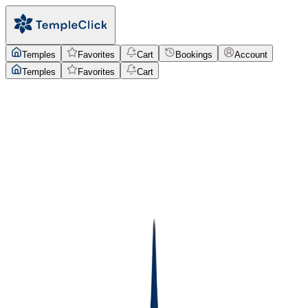
Temples
Favorites
Cart
Bookings
Account
Temples
Favorites
Cart